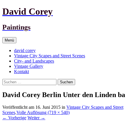
David Corey
Paintings
Springe
Menü
zum
Inhalt
david corey
Vintage City Scapes and Street Scenes
City- and Landscapes
Vintage Gallery
Kontakt
Suchen
nach:
David Corey Berlin Unter den Linden ba
Veröffentlicht am
16. Juni 2015
in
Vintage City Scapes and Street
Scenes
.
Volle Auflösung (719 × 540)
←
Vorherige
Weiter
→