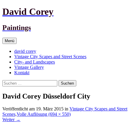
David Corey
Paintings
Springe
Menü
zum
Inhalt
david corey
Vintage City Scapes and Street Scenes
City- and Landscapes
Vintage Gallery
Kontakt
Suchen
nach:
David Corey Düsseldorf City
Veröffentlicht am
19. März 2015
in
Vintage City Scapes and Street
Scenes
.
Volle Auflösung (694 × 550)
Weiter
→